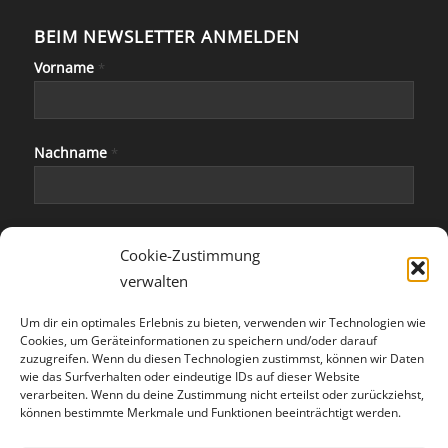
BEIM NEWSLETTER ANMELDEN
Vorname
*
Nachname
*
E-Mail
*
Cookie-Zustimmung
verwalten
Um dir ein optimales Erlebnis zu bieten, verwenden wir Technologien wie
Cookies, um Geräteinformationen zu speichern und/oder darauf
zuzugreifen. Wenn du diesen Technologien zustimmst, können wir Daten
wie das Surfverhalten oder eindeutige IDs auf dieser Website
verarbeiten. Wenn du deine Zustimmung nicht erteilst oder zurückziehst,
können bestimmte Merkmale und Funktionen beeinträchtigt werden.