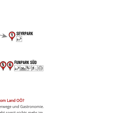
 vom Land OÖ?
nderwege und Gastronomie.
eht somit nichts mehr im