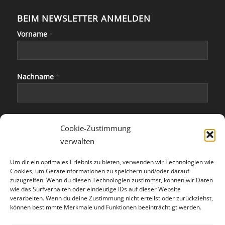
BEIM NEWSLETTER ANMELDEN
Vorname
*
Nachname
*
E-Mail
*
Cookie-Zustimmung
verwalten
Um dir ein optimales Erlebnis zu bieten, verwenden wir Technologien wie
Cookies, um Geräteinformationen zu speichern und/oder darauf
zuzugreifen. Wenn du diesen Technologien zustimmst, können wir Daten
wie das Surfverhalten oder eindeutige IDs auf dieser Website
verarbeiten. Wenn du deine Zustimmung nicht erteilst oder zurückziehst,
können bestimmte Merkmale und Funktionen beeinträchtigt werden.