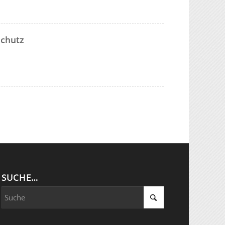
schutz
SUCHE…