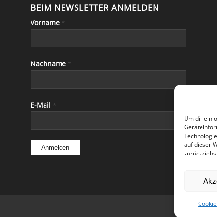
BEIM NEWSLETTER ANMELDEN
Vorname
*
Nachname
*
E-Mail
*
Um dir ein 
Geräteinfor
Technologie
auf dieser 
zurückziehs
Akz
Cookie-