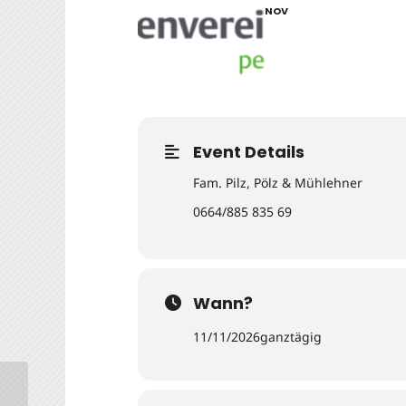
NOV
Event Details
Fam. Pilz, Pölz & Mühlehner
0664/885 835 69
Wann?
11/11/2026
ganztägig